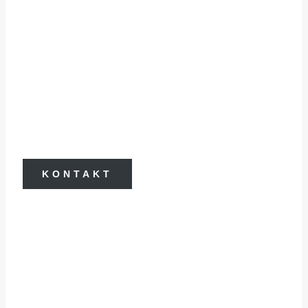
HOCHZEITSTAG, DER SO
EINZIGARTIG IST WIE IHR?
NEHMT KONTAKT AUF
UND LASST UNS EIN
UNVERGESSLICHES
ABENTEUER PLANEN!
KONTAKT